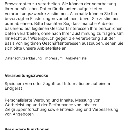
Anzeige
Aus dem besten Mix: "Con Calma" von Álvaro
Soler
Anzeige
Wir benötigen Ihre
Zustimmung, um den YouTube
Video-Service zu laden!
Wir verwenden einen Service eines
Drittanbieters, um Videoinhalte
einzubetten. Dieser Service kann
Daten zu Ihren Aktivitäten
sammeln. Bitte lesen Sie die