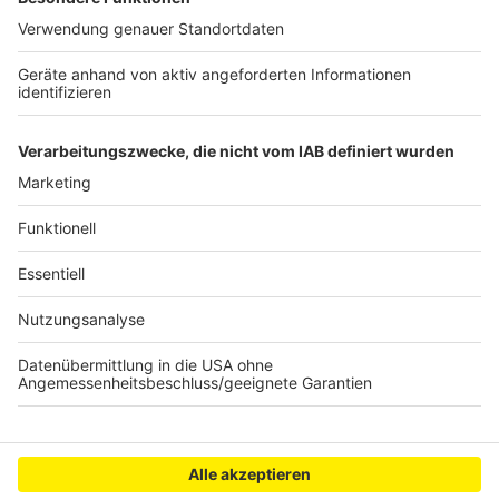
Details durch und stimmen Sie der
Nutzung des Service zu, um dieses
Video anzusehen.
Mehr Informationen
Alvaro Soler - Con Calma (Official Video)
Akzeptieren
Anzeige
powered by
Usercentrics Consent
Management Platform
Anzeige
Anzeige