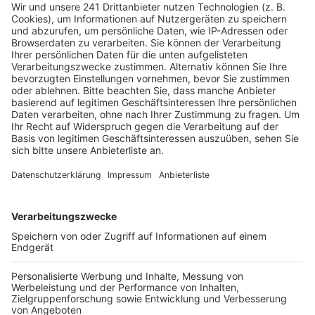
vom Unfalltag vor, doch die Beteiligten sollen die
Situation vor Ort selbst einschätzen können. Während
des Termins wird die Polizei den Bereich absperren.
Autofahrer müssen sich daher kurzzeitig auf
Behinderungen im Bereich der Kreuzung einstellen.
Bei dem Termin geht es unter anderem um die Frage,
wie gut der Fahrer den Überweg der Schulklasse
einsehen konnte. Auch die Ampelschaltung an der
Kreuzung ist nach wie vor ein wichtiges Thema im
Verfahren. Ursprünglich sollte der Prozess bereits am
3. Juni enden, wurde nun aber verlängert. Es gibt laut
Gericht weiteren Klärungsbedarf zu den genauen
Umständen des Unglücks vor einem Jahr.
Anzeige
Weitere Themen von Rhein und Erft