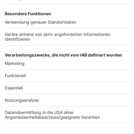
Anzeige
Besichtigung des Kölner Doms kostet ab Juli
Eintritt
Handyverbot an Hürther Gymnasium
Rhein-Erft-Kreis: Über 140 Einkommensmillionäre
bei uns im Kreis
Anzeige
Anzeige
Anzeige