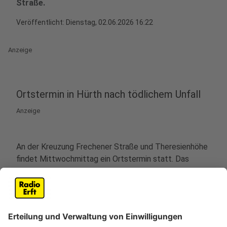
Straße.
Veröffentlicht:
Dienstag, 02.06.2026 16:22
Anzeige
Ortstermin in Hürth nach tödlichem Unfall
Anzeige
An der Kreuzung Frechener Straße und Theresienhöhe
findet Mittwochmittag ein Ortstermin statt. Das
Kölner Landgericht will sich im Prozess um den
tödlichen Unfall mit einer Schulklasse ein eigenes Bild
von der Lage machen. Der Vorsitzende Richter hält
diesen Schritt nach den ersten emotionalen
Verhandlungstagen für erforderlich. Zwar liegen Fotos